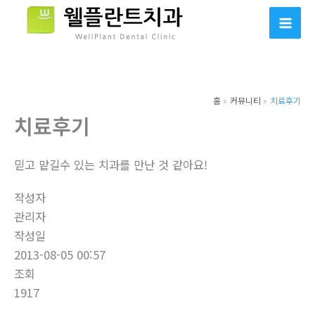
콘
텐
츠
로
건
홈
커뮤니티
치료후기
너
치료후기
뛰
기
믿고 맡길수 있는 치과를 만난 것 같아요!
작성자
관리자
작성일
2013-08-05 00:57
조회
1917