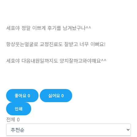
세호야 정말 이쁘게 후기를 남겨놨구나^^
항상웃는얼굴로 교정진료도 잘받고 너무 이뻐요!
세호야 다음내원일까지도 양치잘하고와야해요^^
좋아요
0
싫어요
0
인쇄
전체
0