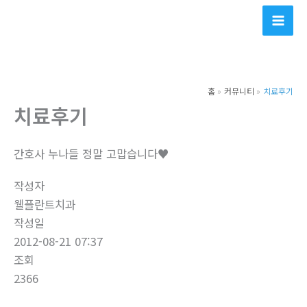
콘
텐
츠
로
건
홈
커뮤니티
치료후기
너
치료후기
뛰
기
간호사 누나들 정말 고맙습니다♥
작성자
웰플란트치과
작성일
2012-08-21 07:37
조회
2366