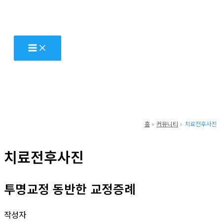
콘
텐
츠
로
건
너
뛰
기
홈
커뮤니티
치료전후사진
치료전후사진
투명교정 동반한 교정증례
작성자